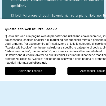
quotidiani.
L’Hotel Miramare di Sestri Levante rientra a pieno titolo nei
f
hotel in Liguria
grazie al suo servizio impeccabile. Il person
sempre disponibile ad esaudire ogni richiesta, in particolare quel
Questo sito web utilizza i cookie
piccoli ospiti. La
spiaggia privata
dell’Hotel Miramare è il post
Questo sito web e la pagina web di prenotazione utilizzano cookie tecnici e, so
sicuro e tranquillo per i propri bambini, dove i genitori pot
tuo consenso, cookies analitici e di marketing per pubblicità mirata e personal
degli annunci. Per acconsentire all’installazione di tutte le categorie di cookie c
sempre tenerli sotto controllo comodamente sdraiati sul proprio l
“Accetta tutti i cookie” mentre per selezionare specifiche categorie di cookie, cl
e potranno vederli sguazzare nelle acque cristalline e calme 
"Seleziona i cookie"; mediante la “x” puoi invece chiudere il banner rifiutando
l’installazione di cookie diversi da quelli tecnici. Per riaprire il banner e modific
Baia del Silenzio.
preferenze, clicca su “Cookie” nel footer del sito web e della pagina di prenota
maggiori informazioni
clicca qui
.
Sestri Levante è una destinazione adatta alle famiglie, dove tut
PRE
portata di mano. La posizione dell’Hotel Miramare, all’interno 
zona pedonale del centro storico, offre la possibilità di rilass
allegre passeggiate in famiglia per una giornata alternativa
spiaggia o per gustarsi un gelato dopo cena.
Da non perdere alcuni eventi dedicati ai più piccoli: il
Pr
letterario Hans Christian Andersen
nel mese di giugno