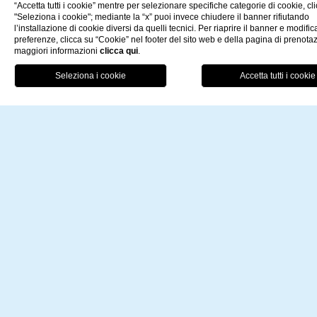
“Accetta tutti i cookie” mentre per selezionare specifiche categorie di cookie, cl
di Soggiorno negli anni Sessanta.
"Seleziona i cookie"; mediante la “x” puoi invece chiudere il banner rifiutando
Un appuntamento “classico” dell’estate della Riviera Ligure: t
l’installazione di cookie diversi da quelli tecnici. Per riaprire il banner e modific
preferenze, clicca su “Cookie” nel footer del sito web e della pagina di prenota
musica e ospiti istituzionali e non, migliaia di persone si ritrovano 
maggiori informazioni
clicca qui
.
spiaggia per assistere allo spettacolo unico, godendo di una
PRE
scenografia naturale che lascia senza fiato, messa in risalto dai 
d’artificio.
Una giuria di prestigio giudica le imbarcazioni, che sfilano a par
dalle ore 21,30, per premiare la più bella ed originale.