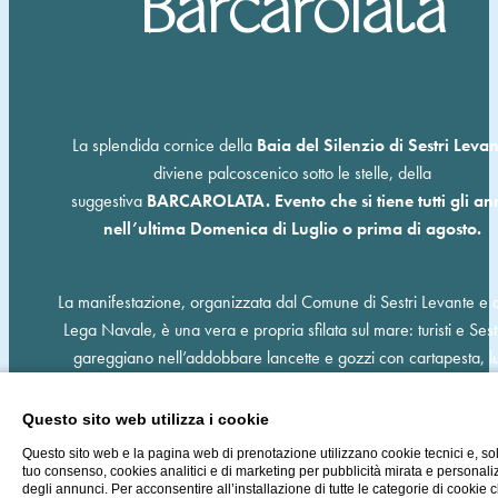
Barcarolata
La splendida cornice della
Baia del Silenzio di Sestri Levan
diviene palcoscenico sotto le stelle, della
suggestiva
BARCAROLATA.
Evento che si tiene tutti gli an
nell’ultima Domenica di Luglio o prima di agosto.
La manifestazione, organizzata dal Comune di Sestri Levante e 
Lega Navale, è una vera e propria sfilata sul mare: turisti e Sest
gareggiano nell’addobbare lancette e gozzi con cartapesta, lu
multicolori e costumi carnevaleschi. A conclusione, un grand
spettacolo pirotecnico moltiplica il fascino del mare in notturn
Questo sito web utilizza i cookie
Questo sito web e la pagina web di prenotazione utilizzano cookie tecnici e, so
tuo consenso, cookies analitici e di marketing per pubblicità mirata e personal
La manifestazione fu ideata dal cav. Giovanni Magnelli dell’Azi
degli annunci. Per acconsentire all’installazione di tutte le categorie di cookie c